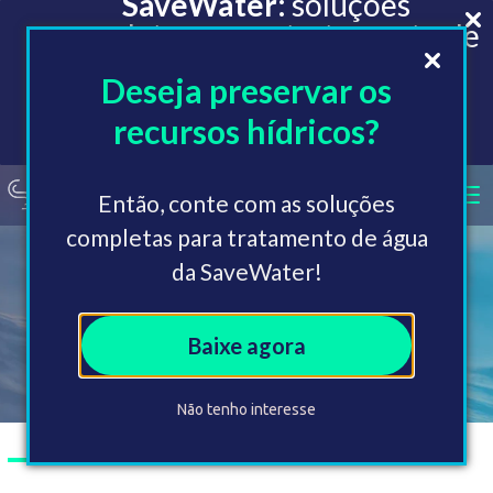
SaveWater:
soluções
completas para o tratamento de
água
Deseja preservar os
Receba nosso catálogo
recursos hídricos?
Então, conte com as soluções
completas para tratamento de água
da SaveWater!
Filtro pressurizado
Baixe agora
Não tenho interesse