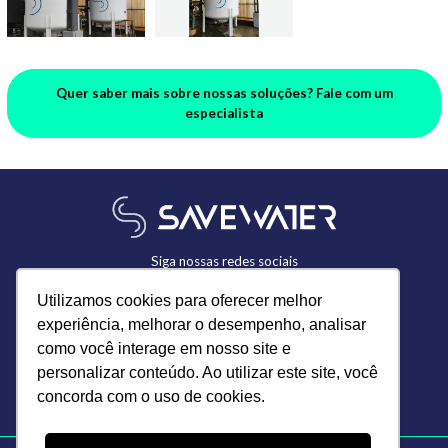
Quer saber mais sobre nossas soluções? Fale com um
especialista
Siga nossas redes sociais
Utilizamos cookies para oferecer melhor
experiência, melhorar o desempenho, analisar
49
3555.3100
como você interage em nosso site e
personalizar conteúdo. Ao utilizar este site, você
Contorno Viário Paulo Macarini
concorda com o uso de cookies.
CEP: 89620-000 Campos Novos, SC